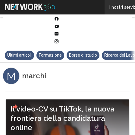
Twitter
I nostri servi
Linkedin
Facebook
Youtube-
play
Email
Instagram
Ultimi articoli
Formazione
Borse di studio
Ricerca del Lav
M
marchi
Il video-CV su TikTok, la nuova
frontiera della candidatura
online