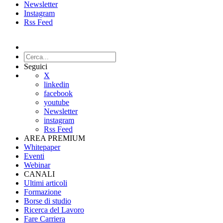
Newsletter
Instagram
Rss Feed
Seguici
X
linkedin
facebook
youtube
Newsletter
instagram
Rss Feed
AREA PREMIUM
Whitepaper
Eventi
Webinar
CANALI
Ultimi articoli
Formazione
Borse di studio
Ricerca del Lavoro
Fare Carriera