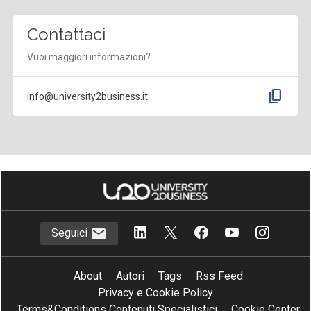
Contattaci
Vuoi maggiori informazioni?
content_copy
info@university2business.it
Seguici
About
Autori
Tags
Rss Feed
Privacy e Cookie Policy
Terms&Conditions Contenuti Specialistici
Cookie Center