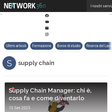
Twitter
I nostri servi
Linkedin
Facebook
Youtube-
play
Email
Instagram
Ultimi articoli
Formazione
Borse di studio
Ricerca del Lav
S
supply chain
Supply Chain Manager: chi è,
cosa fa e come diventarlo
13 Set 2023