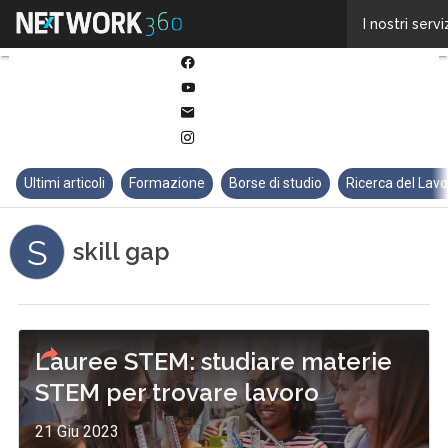
Twitter
I nostri servi
Linkedin
Facebook
Youtube-
play
Email
Instagram
Ultimi articoli
Formazione
Borse di studio
Ricerca del Lav
S
skill gap
Lauree STEM: studiare materie
STEM per trovare lavoro
21 Giu 2023