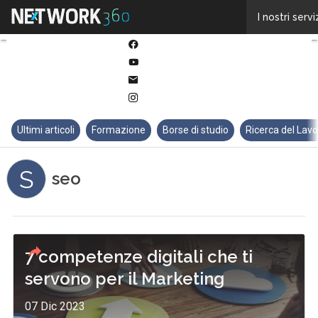
Twitter
I nostri servi
Linkedin
Facebook
Youtube-
play
Email
Instagram
Ultimi articoli
Formazione
Borse di studio
Ricerca del Lav
S
seo
7 competenze digitali che ti
servono per il Marketing
07 Dic 2023