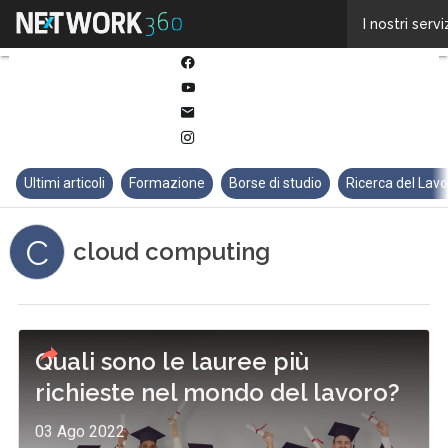
Twitter
I nostri servi
Linkedin
Facebook
Youtube-
play
Email
Instagram
Ultimi articoli
Formazione
Borse di studio
Ricerca del Lav
C
cloud computing
Quali sono le lauree più
richieste nel mondo del lavoro?
03 Ago 2022