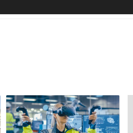
zione
Borse di studio
Ricerca del Lavoro
Fare Carriera
Imprenditori