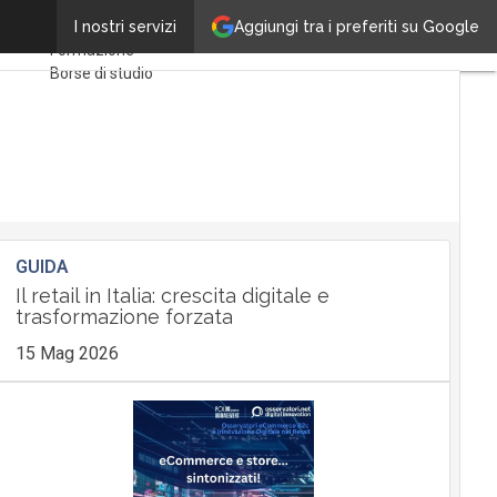
chain’
Aggiungi tra i preferiti su Google
Ultimi articoli
I nostri servizi
Formazione
Borse di studio
Ricerca del Lavoro
Fare Carriera
Imprenditorialità
GUIDA
Il retail in Italia: crescita digitale e
trasformazione forzata
15 Mag 2026