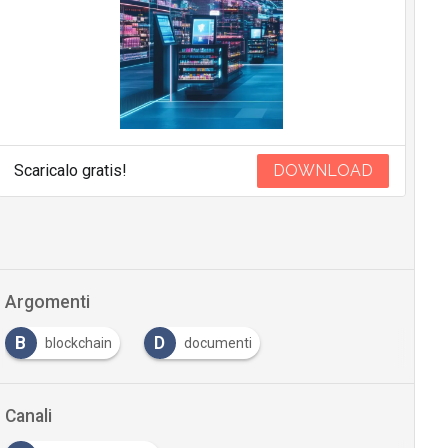
Scaricalo gratis!
DOWNLOAD
Argomenti
B
D
blockchain
documenti
Canali