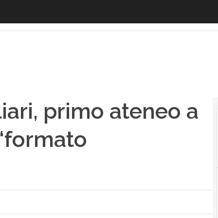
ari, primo ateneo a fornire la laurea in ‘formato block
liari, primo ateneo a
 ‘formato