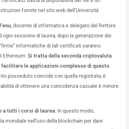
certificato: basta la disponibilità del file e un
truzioni fornite nel sito web dell’Università
 Fenu
, docente di informatica e delegato del Rettore
 ad ogni sessione di laurea, dopo la generazione dei
“firme” informatiche di tali certificati saranno
 di Ethereum.
Si tratta della seconda criptovaluta
 facilitare le applicazioni complesse di questo
nto posseduto coincide con quella registrata, è
obabilità di ottenere una coincidenza casuale è minore
a tutti i corsi di laurea
. In questo modo,
ardia mondiale nell’uso della blockchain per dare