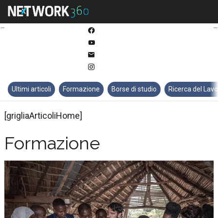
Twitter
Linkedin
Facebook
Youtube-
play
Email
Instagram
Ultimi articoli
Formazione
Borse di studio
Ricerca del Lav
[grigliaArticoliHome]
Formazione