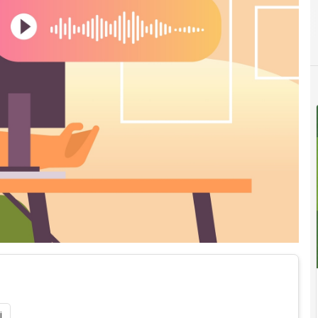
F
Formazione
i