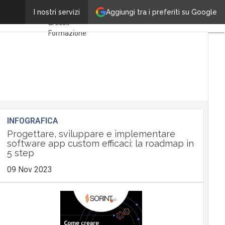
caso nostro
Aggiungi tra i preferiti su Google
I nostri servizi
Ultimi
articoli
Formazione
Borse di
studio
Ricerca del
Lavoro
Fare
Carriera
Imprenditorialità
INFOGRAFICA
Progettare, sviluppare e implementare
software app custom efficaci: la roadmap in
5 step
09 Nov 2023