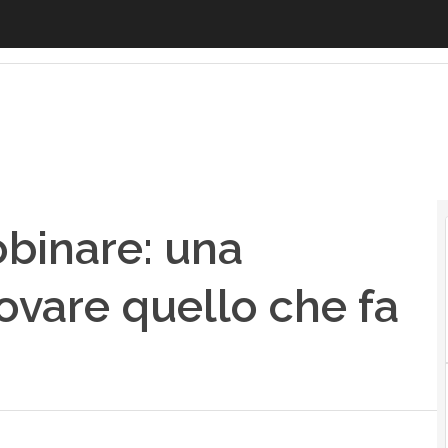
nare: una panoramica per scovare quello che fa al 
binare: una
ovare quello che fa