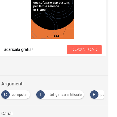
Scaricala gratis!
DOWNLOAD
Argomenti
C
I
P
computer
intelligenza artificiale
pc
Canali