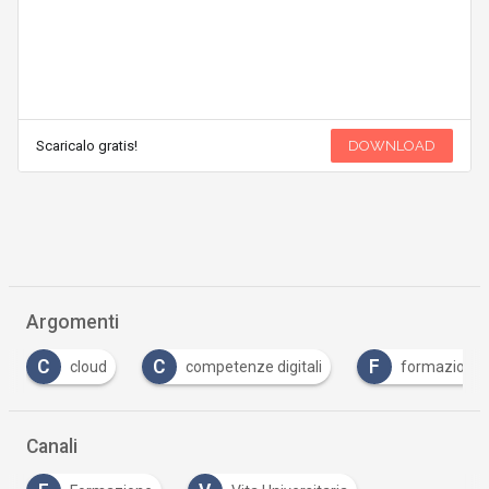
Scaricalo gratis!
DOWNLOAD
Argomenti
C
C
F
cloud
competenze digitali
formazione
Canali