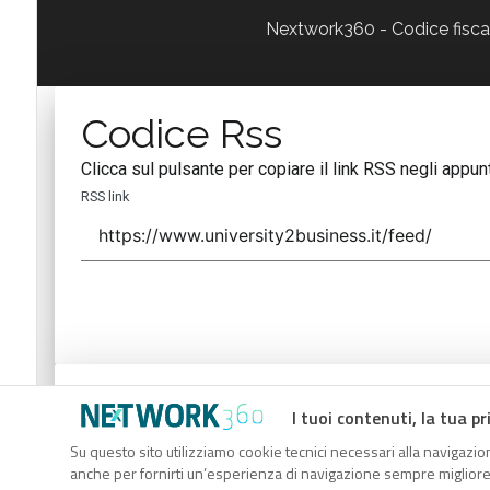
Nextwork360 - Codice fisc
Codice Rss
Clicca sul pulsante per copiare il link RSS negli appunt
RSS link
Codice Rss
I tuoi contenuti, la tua pr
Clicca sul pulsante per copiare il link RSS negli appunt
Su questo sito utilizziamo cookie tecnici necessari alla navigazion
anche per fornirti un’esperienza di navigazione sempre migliore, p
RSS link