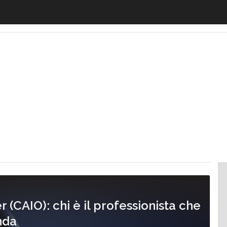
zione
Borse di studio
Ricerca del Lavoro
Fare Carriera
Imprenditori
er (CAIO): chi è il professionista che
enda