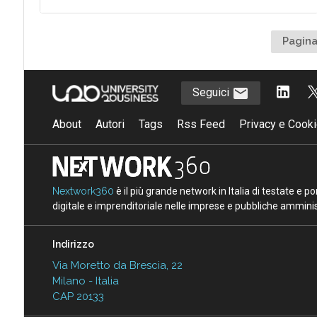
Pagina
Seguici
About
Autori
Tags
Rss Feed
Privacy e Cooki
Nextwork360
è il più grande network in Italia di testate e 
digitale e imprenditoriale nelle imprese e pubbliche amminist
Indirizzo
Via Moretto da Brescia, 22
Milano - Italia
CAP 20133