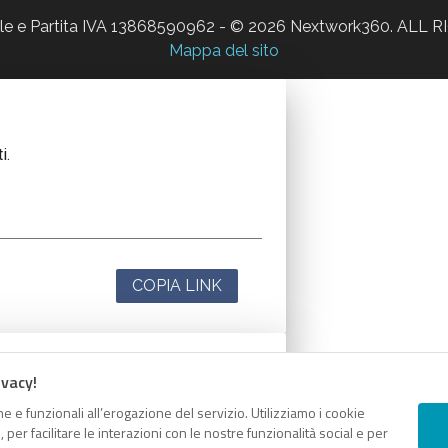
ale e Partita IVA 13868590962 - © 2026 Nextwork360. AL
Mappa del sito
i.
COPIA LINK
ivacy!
i.
e e funzionali all’erogazione del servizio. Utilizziamo i cookie
er facilitare le interazioni con le nostre funzionalità social e per