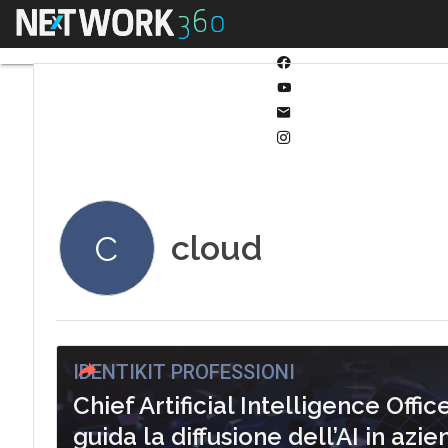
Twitter
Menu
Ultimi articoli
Forma
Linkedin
Facebook
Youtube-
play
Email
Instagram
cloud
C
IDENTIKIT PROFESSIONI
Chief Artificial Intelligence Offic
guida la diffusione dell’AI in azi