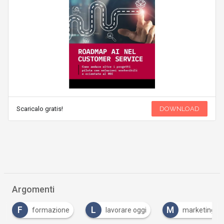
Scaricalo gratis!
DOWNLOAD
Argomenti
F
L
M
formazione
lavorare oggi
marketing