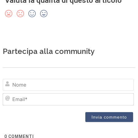
Valuta la qualità di questo articolo
Partecipa alla community
N
Em
0
COMMENTI