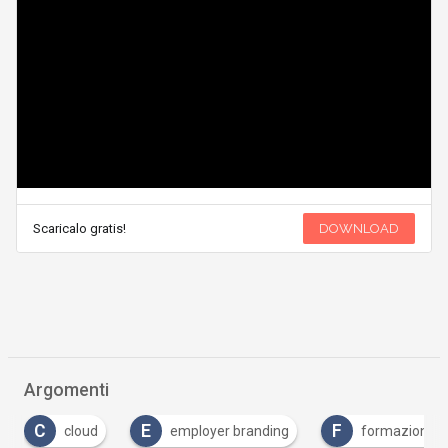
Scaricalo gratis!
DOWNLOAD
Argomenti
C
E
F
cloud
employer branding
formazione