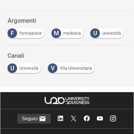
Argomenti
F
M
U
formazione
medicina
università
Canali
U
V
Università
Vita Universitaria
Seguici