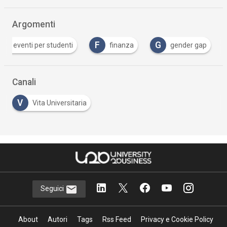
Argomenti
E
F
G
eventi per studenti
finanza
gender gap
…
Canali
V
Vita Universitaria
Seguici
About
Autori
Tags
Rss Feed
Privacy e Cookie Policy