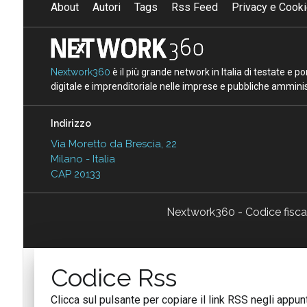
About
Autori
Tags
Rss Feed
Privacy e Cooki
Nextwork360
è il più grande network in Italia di testate e 
digitale e imprenditoriale nelle imprese e pubbliche amminist
Indirizzo
Via Moretto da Brescia, 22
Milano - Italia
CAP 20133
Nextwork360 - Codice fisc
Codice Rss
Clicca sul pulsante per copiare il link RSS negli appunt