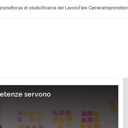
zione
Borse di studio
Ricerca del Lavoro
Fare Carriera
Imprenditori
petenze servono