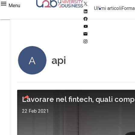
Twitter
Menu
Ultimi articoli
Forma
Linkedin
Facebook
Youtube-
play
Email
Instagram
api
A
Lavorare nel fintech, quali com
22 Feb 2021