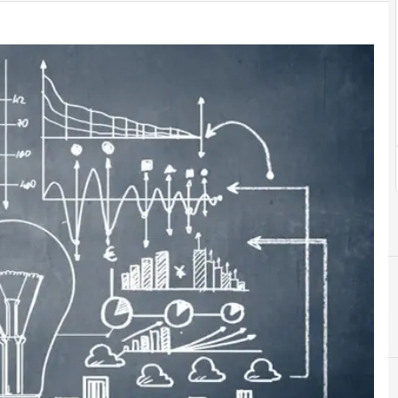
C
carriera