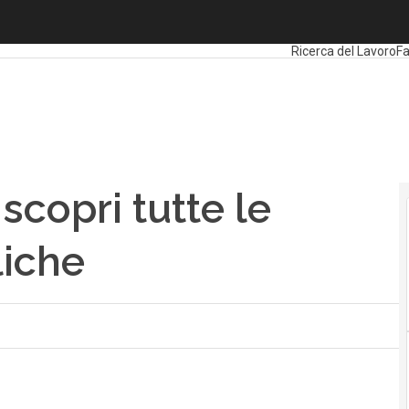
scopri tutte le agevolazioni pubbliche
Ultimi articoli
Formaz
Ricerca del Lavoro
Fa
scopri tutte le
liche