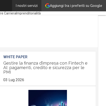
Aggiungi tra i preferiti su Google
ione
Borse di studio
I nostri servizi
re Carriera
Imprenditorialità
WHITE PAPER
Gestire la finanza d’impresa con Fintech e
AI: pagamenti, credito e sicurezza per le
PMI
03 Lug 2026