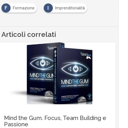
F
I
Formazione
Imprenditorialità
Articoli correlati
Mind the Gum. Focus, Team Building e
Passione