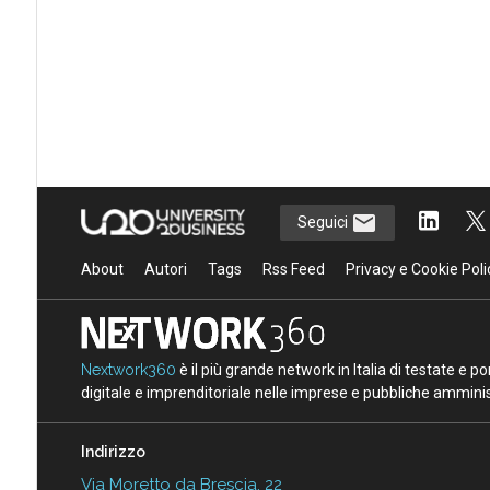
Seguici
About
Autori
Tags
Rss Feed
Privacy e Cookie Poli
Nextwork360
è il più grande network in Italia di testate e 
digitale e imprenditoriale nelle imprese e pubbliche amminist
Indirizzo
Via Moretto da Brescia, 22