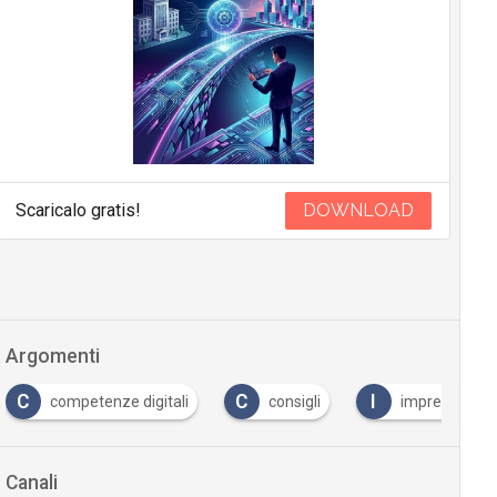
Scaricalo gratis!
DOWNLOAD
Argomenti
C
C
I
competenze digitali
consigli
imprenditorial
Canali