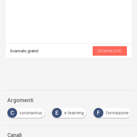
Scaricalo gratis!
DOWNLOAD
Argomenti
C
E
F
coronavirus
e-learning
formazione
Canali