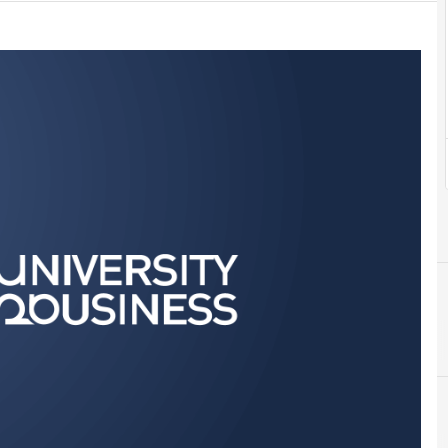
C
D
canale
documenti