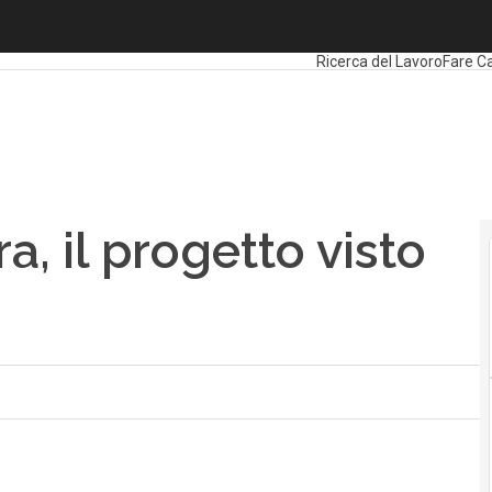
 il progetto visto dai partecipanti
Ultimi articoli
Formazione
Ricerca del Lavoro
Fare Ca
, il progetto visto