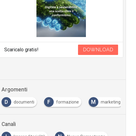
Scaricalo gratis!
DOWNLOAD
Argomenti
F
M
T
formazione
marketing
Trasformazione Di
Canali