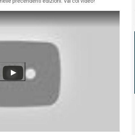
nelle precendenti edizioni. Vai col video!