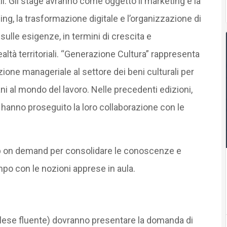
rali. Gli stage avranno come oggetto il marketing e la
sing, la trasformazione digitale e l’organizzazione di
sulle esigenze, in termini di crescita e
realtà territoriali. “Generazione Cultura” rappresenta
ione manageriale al settore dei beni culturali per
ani al mondo del lavoro. Nelle precedenti edizioni,
i hanno proseguito la loro collaborazione con le
up on demand per consolidare le conoscenze e
po con le nozioni apprese in aula.
inglese fluente) dovranno presentare la domanda di