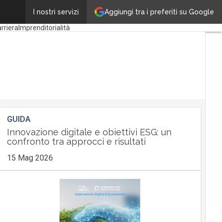
Aggiungi tra i preferiti su Google
Borse di studio
I nostri servizi
rriera
Imprenditorialità
GUIDA
Innovazione digitale e obiettivi ESG: un
confronto tra approcci e risultati
15 Mag 2026