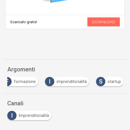
Scaricalo gratis!
DOWNLOAD
Argomenti
F
I
S
formazione
imprenditorialità
startup
Canali
I
Imprenditorialità