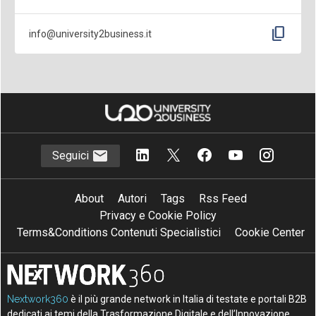
content_copy
info@university2business.it
Seguici
About
Autori
Tags
Rss Feed
Privacy e Cookie Policy
Terms&Conditions Contenuti Specialistici
Cookie Center
Nextwork360
è il più grande network in Italia di testate e portali B2B
dedicati ai temi della Trasformazione Digitale e dell’Innovazione