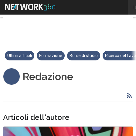
Redazione
I
Ultimi articoli
Formazione
Borse di studio
Ricerca del Lav
Redazione
Articoli dell'autore