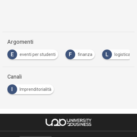
Argomenti
E
F
L
eventi per studenti
finanza
logistica
Canali
I
Imprenditorialità