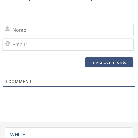
N
Em
0
COMMENTI
WHITE