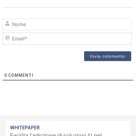
N
Em
0
COMMENTI
WHITEPAPER
Facilita l'adozione di soluzioni AI nel