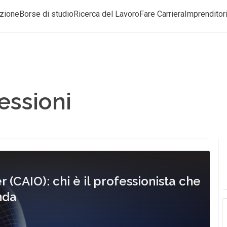
zione
Borse di studio
Ricerca del Lavoro
Fare Carriera
Imprenditori
fessioni
er (CAIO): chi è il professionista che
enda