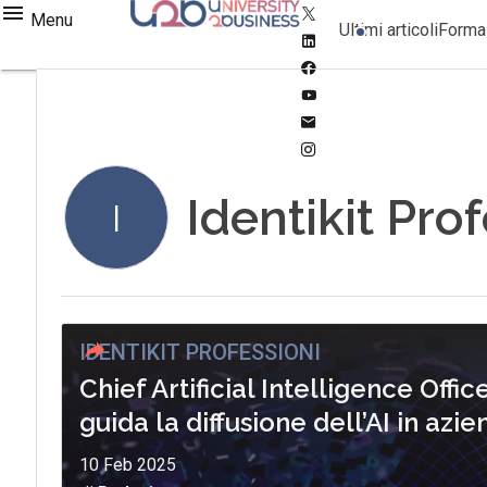
Twitter
Menu
Ultimi articoli
Forma
Linkedin
Facebook
Youtube-
play
Email
Instagram
Identikit Pro
I
IDENTIKIT PROFESSIONI
Chief Artificial Intelligence Offic
guida la diffusione dell’AI in azi
10 Feb 2025