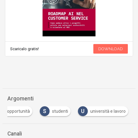
Scaricalo gratis!
DOWNLOAD
Argomenti
O
S
U
opportunità
studenti
università e lavoro
Canali