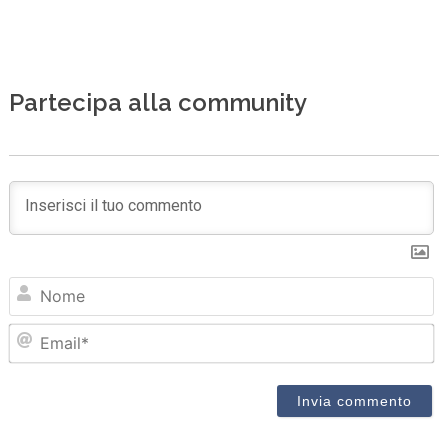
Partecipa alla community
N
Em