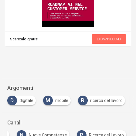
Scaricalo gratis!
DOWNLOAD
Argomenti
D
M
R
digitale
mobile
ricerca del lavoro
Canali
N
R
ione
Nuove Competenze
Ricerca del Lavoro