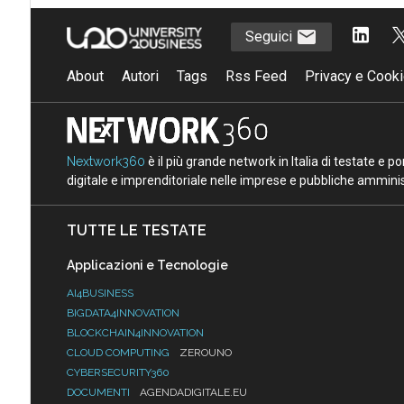
Seguici
About
Autori
Tags
Rss Feed
Privacy e Cooki
Nextwork360
è il più grande network in Italia di testate e 
digitale e imprenditoriale nelle imprese e pubbliche amminist
TUTTE LE TESTATE
Applicazioni e Tecnologie
AI4BUSINESS
BIGDATA4INNOVATION
BLOCKCHAIN4INNOVATION
CLOUD COMPUTING
ZEROUNO
CYBERSECURITY360
DOCUMENTI
AGENDADIGITALE.EU