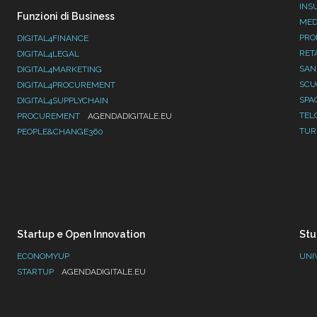
INS
Funzioni di Business
MED
PRO
DIGITAL4FINANCE
RET
DIGITAL4LEGAL
SAN
DIGITAL4MARKETING
SC
DIGITAL4PROCUREMENT
SPA
DIGITAL4SUPPLYCHAIN
TEL
PROCUREMENT
AGENDADIGITALE.EU
TUR
PEOPLE&CHANGE360
Startup e Open Innovation
Stu
ECONOMYUP
UNI
STARTUP
AGENDADIGITALE.EU