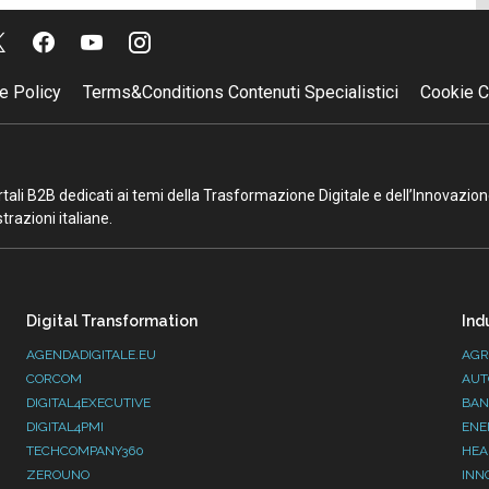
e Policy
Terms&Conditions Contenuti Specialistici
Cookie C
portali B2B dedicati ai temi della Trasformazione Digitale e dell’Innovazio
razioni italiane.
Digital Transformation
Ind
AGENDADIGITALE.EU
AGR
CORCOM
AUT
DIGITAL4EXECUTIVE
BAN
DIGITAL4PMI
ENE
TECHCOMPANY360
HEA
ZEROUNO
INN