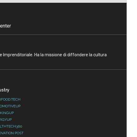
enter
ne Imprenditoriale. Ha la missione di diffondere la cultura
ustry
IFOOD.TECH
OMOTIVEUP
KINGUP
RGYUP
LTHTECH360
OVATION POST