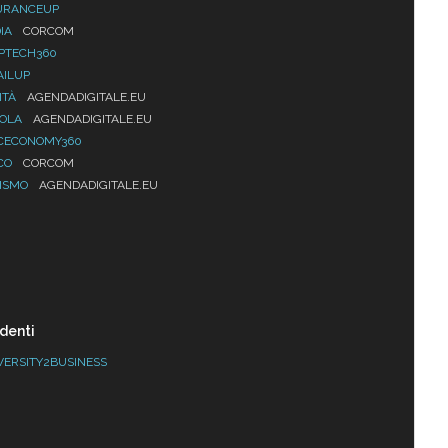
URANCEUP
IA
CORCOM
PTECH360
AILUP
ITÀ
AGENDADIGITALE.EU
UOLA
AGENDADIGITALE.EU
CECONOMY360
CO
CORCOM
ISMO
AGENDADIGITALE.EU
denti
VERSITY2BUSINESS