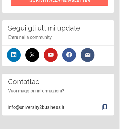
ISCRIVITI
ALLA NEWSLETTER
Segui gli ultimi update
Entra nella community
Contattaci
Vuoi maggiori informazioni?
content_copy
info@university2business.it