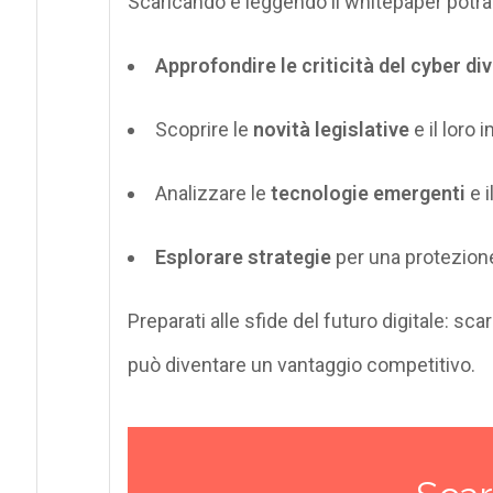
Scaricando e leggendo il
whitepaper
potrai
Approfondire
le criticità del cyber di
Scoprire
le
novità legislative
e il loro
Analizzare
le
tecnologie emergenti
e 
Esplorare
strategie
per una protezione 
Preparati alle sfide del futuro digitale: scar
può diventare un vantaggio competitivo.