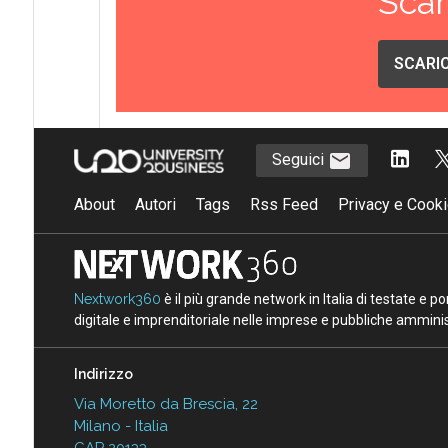
Scar
SCARIC
Seguici
About
Autori
Tags
Rss Feed
Privacy e Cooki
Nextwork360
è il più grande network in Italia di testate e 
digitale e imprenditoriale nelle imprese e pubbliche amminist
Indirizzo
Via Moretto da Brescia, 22
Milano - Italia
CAP 20133