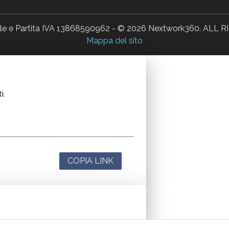
ale e Partita IVA 13868590962 - © 2026 Nextwork360. AL
Mappa del sito
i.
COPIA LINK
i.