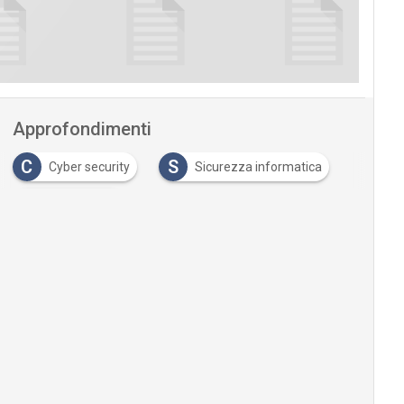
Approfondimenti
C
S
Cyber security
Sicurezza informatica
S
sicurezza IT