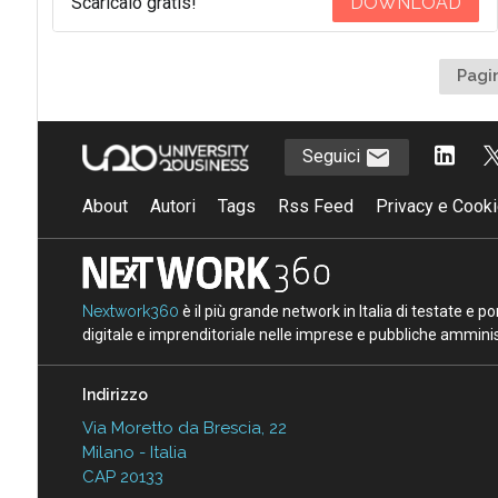
Scaricalo gratis!
DOWNLOAD
Pagin
Seguici
About
Autori
Tags
Rss Feed
Privacy e Cooki
Nextwork360
è il più grande network in Italia di testate e 
digitale e imprenditoriale nelle imprese e pubbliche amminist
Indirizzo
Via Moretto da Brescia, 22
Milano - Italia
CAP 20133