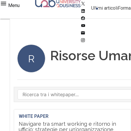
Twitter
Menu
Ultimi articoli
Forma
Linkedin
Facebook
Youtube-
play
Email
Instagram
Risorse Uma
R
WHITE PAPER
Navigare tra smart working e ritorno in
ufficio: strategie per un'organizzazione