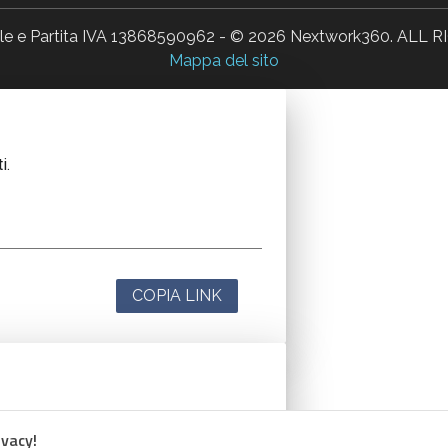
ale e Partita IVA 13868590962 - © 2026 Nextwork360. AL
Mappa del sito
i.
COPIA LINK
i.
ivacy!