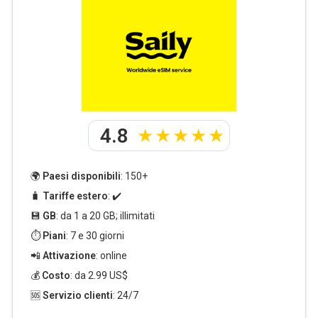
4.8
🌍
Paesi disponibili
: 150+
🧳
Tariffe estero
: ✔️
💾
GB
: da 1 a 20 GB; illimitati
⏱️
Piani
: 7 e 30 giorni
📲
Attivazione
: online
💰
Costo
: da 2.99 US$
🆘
Servizio clienti
: 24/7