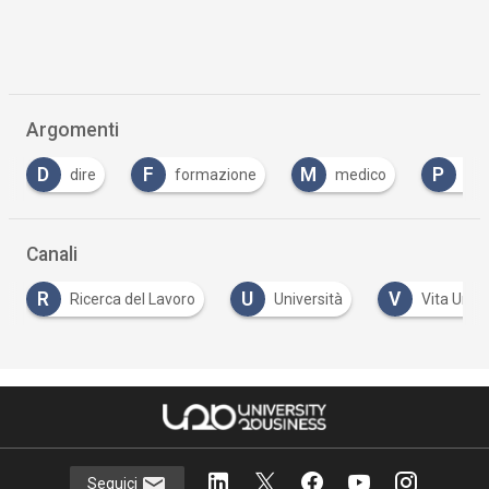
Argomenti
F
M
P
U
formazione
medico
primaria
Canali
U
V
erca del Lavoro
Università
Vita Universitaria
Seguici