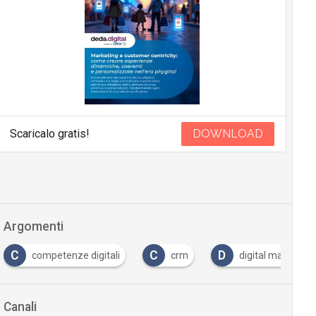
Scaricalo gratis!
DOWNLOAD
Argomenti
C
C
D
competenze digitali
crm
digital marketing
Canali