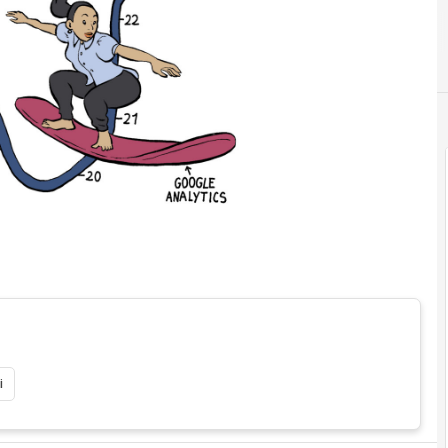
F
Fare Carrie
i