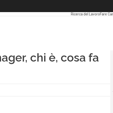
ger, chi è, cosa fa e competenze
Ultimi articoli
Formazione
B
Ricerca del Lavoro
Fare Car
ger, chi è, cosa fa