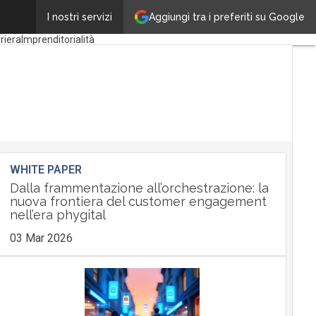
Aggiungi tra i preferiti su Google
orse di studio
I nostri servizi
riera
Imprenditorialità
WHITE PAPER
Dalla frammentazione all’orchestrazione: la
nuova frontiera del customer engagement
nell’era phygital
03 Mar 2026