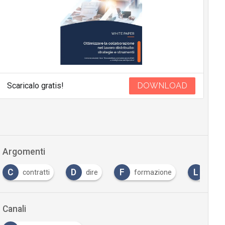
Scaricalo gratis!
DOWNLOAD
Argomenti
C
D
F
L
contratti
dire
formazione
lavor
Canali