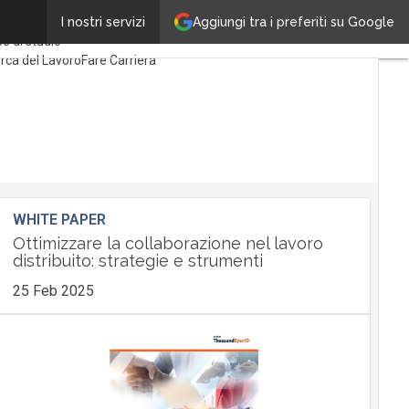
Aggiungi tra i preferiti su Google
mi articoli
Formazione
I nostri servizi
e di studio
rca del Lavoro
Fare Carriera
enditorialità
WHITE PAPER
Ottimizzare la collaborazione nel lavoro
distribuito: strategie e strumenti
25 Feb 2025