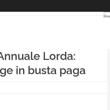
nnuale Lorda: cos’è e come si legge in busta paga
Ulti
Bors
Rice
Impr
Annuale Lorda:
gge in busta paga