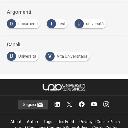
Argomenti
D
T
U
documenti
test
università
Canali
U
V
Università
Vita Universitaria
Seguici
About
Autori
Tags
Rss Feed
Privacy e Cookie Policy
Terms&Conditions Contenuti Specialistici
Cookie Center