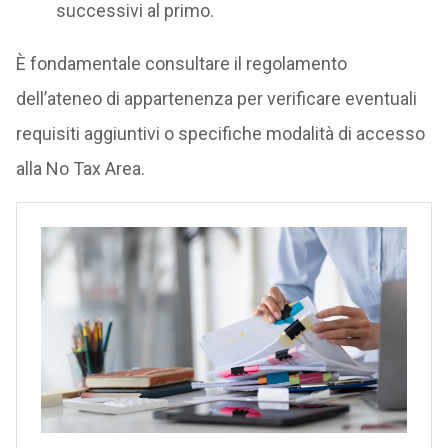
successivi al primo.
È fondamentale consultare il regolamento
dell’ateneo di appartenenza per verificare eventuali
requisiti aggiuntivi o specifiche modalità di accesso
alla No Tax Area.