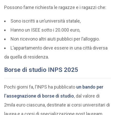
Possono farne richiesta le ragazze e i ragazzi che:
Sono iscritti a un’università statale,
Hanno un ISEE sotto i 20.000 euro,
Non ricevono altri aiuti pubblici per l’alloggio.
L’appartamento deve essere in una città diversa
da quella di residenza.
Borse di studio INPS 2025
Pochi giorni fa, l’INPS ha pubblicato
un bando per
l’assegnazione di borse di studio
, dal valore di
2mila euro ciascuna, destinate ai corsi universitari di
laurea e a corsi di specializzazione post lauream,