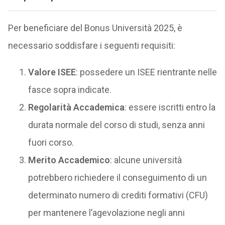
Per beneficiare del Bonus Università 2025, è
necessario soddisfare i seguenti requisiti:
Valore ISEE
: possedere un ISEE rientrante nelle
fasce sopra indicate.
Regolarità Accademica
: essere iscritti entro la
durata normale del corso di studi, senza anni
fuori corso.
Merito Accademico
: alcune università
potrebbero richiedere il conseguimento di un
determinato numero di crediti formativi (CFU)
per mantenere l’agevolazione negli anni