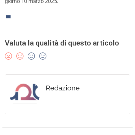
giorno 10 marzo 2025.
Valuta la qualità di questo articolo
Redazione