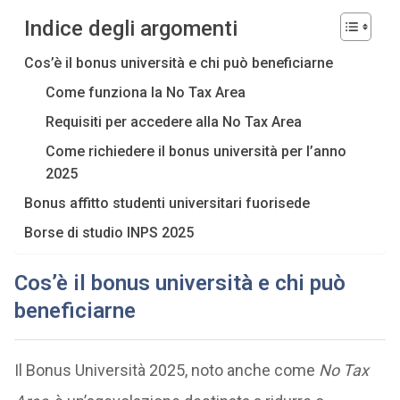
Indice degli argomenti
Cos’è il bonus università e chi può beneficiarne
Come funziona la No Tax Area
Requisiti per accedere alla No Tax Area
Come richiedere il bonus università per l’anno
2025
Bonus affitto studenti universitari fuorisede
Borse di studio INPS 2025
Cos’è il bonus università e chi può
beneficiarne
Il Bonus Università 2025, noto anche come
No Tax