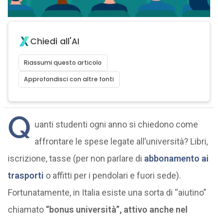
Chiedi all'AI
Riassumi questo articolo
Approfondisci con altre fonti
Q
uanti studenti ogni anno si chiedono come
affrontare le spese legate all’università? Libri,
iscrizione, tasse (per non parlare di
abbonamento ai
trasporti
o affitti per i pendolari e fuori sede).
Fortunatamente, in Italia esiste una sorta di “aiutino”
chiamato
“bonus università”, attivo anche nel