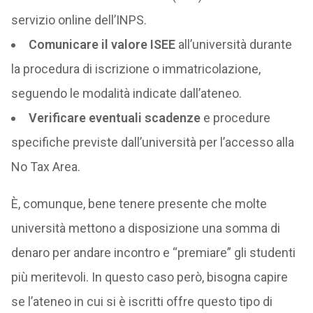
servizio online dell’INPS.
Comunicare il valore ISEE
all’università durante
la procedura di iscrizione o immatricolazione,
seguendo le modalità indicate dall’ateneo.
Verificare eventuali scadenze
e procedure
specifiche previste dall’università per l’accesso alla
No Tax Area.
È, comunque, bene tenere presente che molte
università mettono a disposizione una somma di
denaro per andare incontro e “premiare” gli studenti
più meritevoli. In questo caso però, bisogna capire
se l’ateneo in cui si è iscritti offre questo tipo di