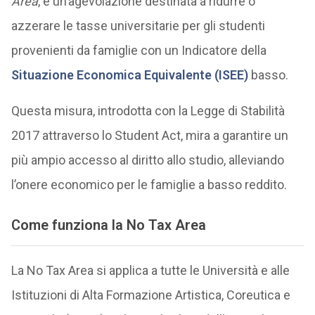
Area
, è un’agevolazione destinata a ridurre o
azzerare le tasse universitarie per gli studenti
provenienti da famiglie con un Indicatore della
Situazione Economica Equivalente (ISEE)
basso.
Questa misura, introdotta con la Legge di Stabilità
2017 attraverso lo Student Act, mira a garantire un
più ampio accesso al diritto allo studio, alleviando
l’onere economico per le famiglie a basso reddito.
Come funziona la No Tax Area
La No Tax Area si applica a tutte le Università e alle
Istituzioni di Alta Formazione Artistica, Coreutica e