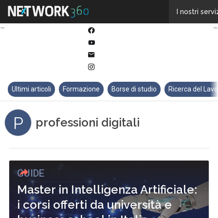
Twitter
I nostri servi
Linkedin
Facebook
Youtube-
play
Email
Instagram
Ultimi articoli
Formazione
Borse di studio
Ricerca del Lav
P
professioni digitali
GUIDE
Master in Intelligenza Artificiale:
i corsi offerti da università e