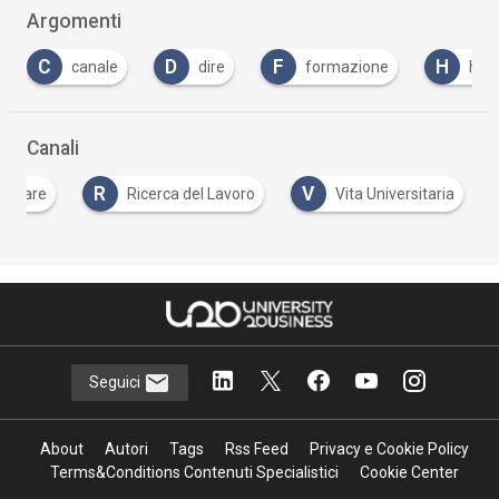
Argomenti
D
F
H
L
dire
formazione
hr
lavorare
Canali
R
V
lavorare
Ricerca del Lavoro
Vita Universitaria
Seguici
About
Autori
Tags
Rss Feed
Privacy e Cookie Policy
Terms&Conditions Contenuti Specialistici
Cookie Center