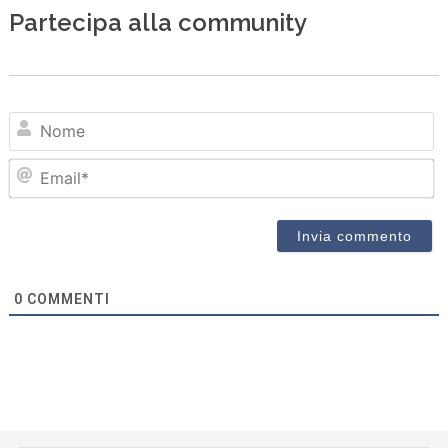
Partecipa alla community
N
Em
0
COMMENTI