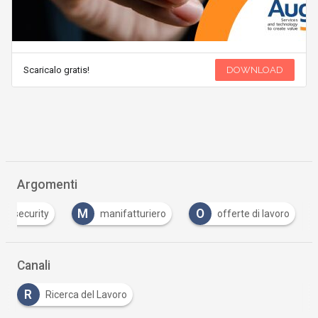
Scaricalo gratis!
DOWNLOAD
Argomenti
M
O
bersecurity
manifatturiero
offerte di lavoro
Canali
R
Ricerca del Lavoro