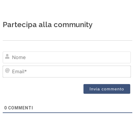
Partecipa alla community
N
Em
0
COMMENTI