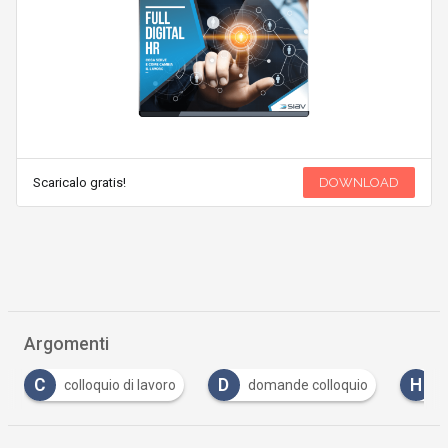
Scaricalo gratis!
DOWNLOAD
Argomenti
D
H
R
domande colloquio
hr
recruiting