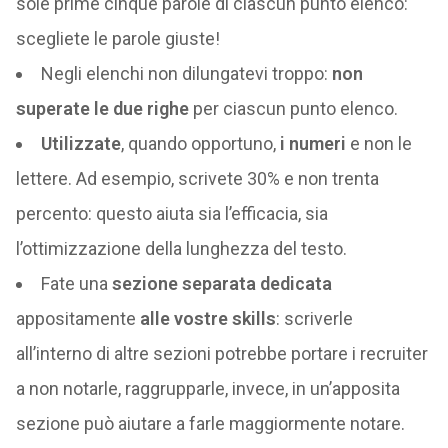
sole prime cinque parole di ciascun punto elenco:
scegliete le parole giuste!
Negli elenchi non dilungatevi troppo:
non
superate le due righe
per ciascun punto elenco.
Utilizzate
, quando opportuno,
i
numeri
e non le
lettere. Ad esempio, scrivete 30% e non trenta
percento: questo aiuta sia l’efficacia, sia
l’ottimizzazione della lunghezza del testo.
Fate una
sezione separata dedicata
appositamente
alle vostre skills
: scriverle
all’interno di altre sezioni potrebbe portare i recruiter
a non notarle, raggrupparle, invece, in un’apposita
sezione può aiutare a farle maggiormente notare.