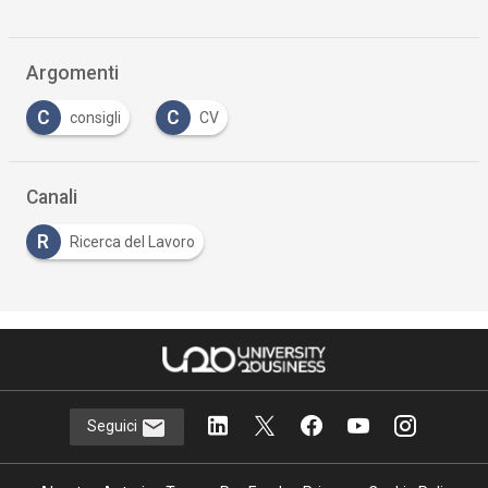
Argomenti
C
C
consigli
CV
Canali
R
Ricerca del Lavoro
Seguici