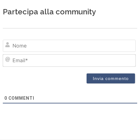
Partecipa alla community
N
Em
0
COMMENTI