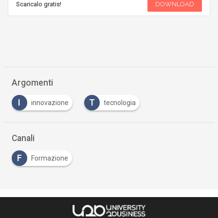
Scaricalo gratis!
DOWNLOAD
Argomenti
I
T
innovazione
tecnologia
Canali
F
Formazione