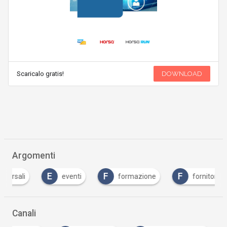
Scaricalo gratis!
DOWNLOAD
Argomenti
E
F
F
G
eventi
formazione
fornitori
Canali