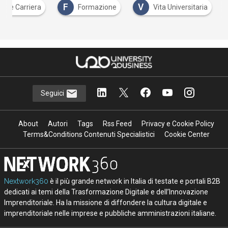
F
V
Fare Carriera
Formazione
Vita Universitaria
Seguici
About
Autori
Tags
Rss Feed
Privacy e Cookie Policy
Terms&Conditions Contenuti Specialistici
Cookie Center
Nextwork360
è il più grande network in Italia di testate e portali B2B
dedicati ai temi della Trasformazione Digitale e dell’Innovazione
Imprenditoriale. Ha la missione di diffondere la cultura digitale e
imprenditoriale nelle imprese e pubbliche amministrazioni italiane.