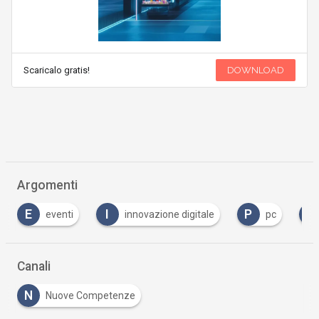
Scaricalo gratis!
DOWNLOAD
Argomenti
E
I
P
S
eventi
innovazione digitale
pc
Canali
N
Nuove Competenze