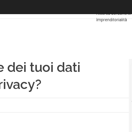
ei tuoi dati personali e della privacy?
Ultimi articoli
Forma
Ricerca del Lavoro
Imprenditorialità
dei tuoi dati
rivacy?