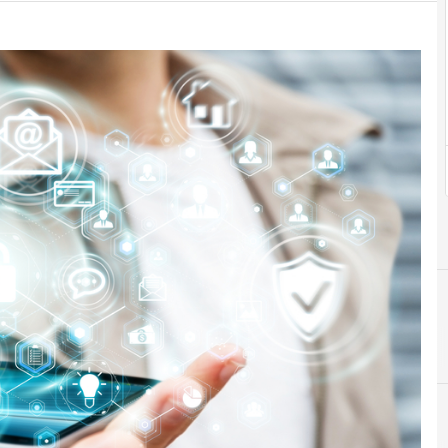
C
computer