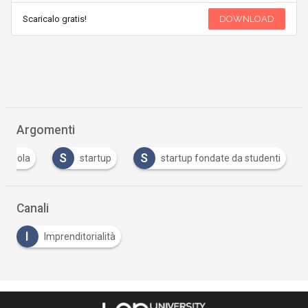
Scaricalo gratis!
DOWNLOAD
Argomenti
S
S
scuola
startup
startup fondate da studenti
Canali
I
Imprenditorialità