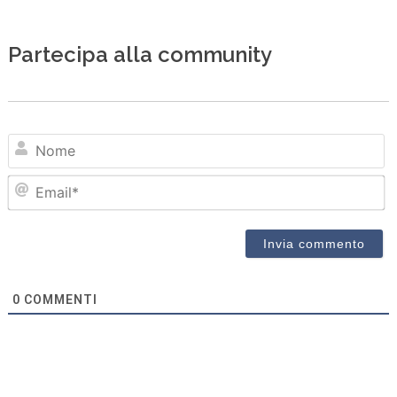
Partecipa alla community
N
Em
0
COMMENTI