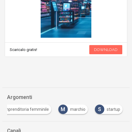
Scaricalo gratis!
DOWNLOAD
Argomenti
M
S
imprenditoria femminile
marchio
startup
Canali