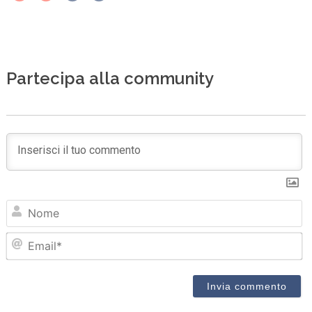
Partecipa alla community
N
Em